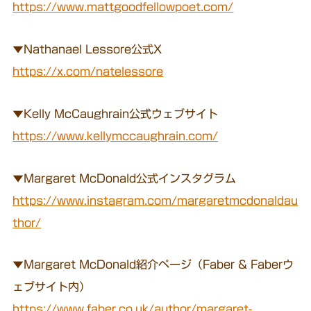
https://www.mattgoodfellowpoet.com/
▼Nathanael Lessore公式X
https://x.com/natelessore
▼Kelly McCaughrain公式ウェブサイト
https://www.kellymccaughrain.com/
▼Margaret McDonald公式インスタグラム
https://www.instagram.com/margaretmcdonaldau
thor/
▼Margaret McDonald紹介ページ（Faber & Faberウ
ェブサイト内）
https://www.faber.co.uk/author/margaret-