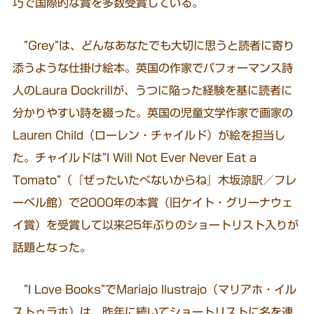
巧で国際的な賞を多数受賞している。
”Grey”は、どんなあなたでも大切に思うと読者に寄り
添うような仕掛け絵本。英国の作家でパフォーマンス詩
人のLaura Dockrillが、うつに陥った経験を基に読者に
分かりやすい詩を綴った。英国の児童文学作家で画家の
Lauren Child（ローレン・チャイルド）が絵を担当し
た。チャイルドは”I Will Not Ever Never Eat a
Tomato”（『ぜったいたべないからね』木坂涼訳／フレ
ーベル館）で2000年の本賞（旧ケイト・グリーナウェ
イ賞）を受賞して以来25年ぶりのショートリスト入りが
話題となった。
”I Love Books”でMariajo Ilustrajo（マリアホ・イル
ストゥラホ）は、昨年に続いてショートリストに名を連