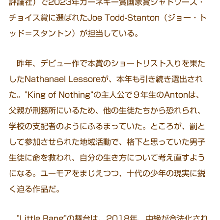
評論社）で2023年カーネギー賞画家賞シャドワーズ・
チョイス賞に選ばれたJoe Todd-Stanton（ジョー・ト
ッド＝スタントン）が担当している。
昨年、デビュー作で本賞のショートリスト入りを果た
したNathanael Lessoreが、本年も引き続き選出され
た。”King of Nothing”の主人公で９年生のAntonは、
父親が刑務所にいるため、他の生徒たちから恐れられ、
学校の支配者のようにふるまっていた。ところが、罰と
して参加させられた地域活動で、格下と思っていた男子
生徒に命を救われ、自分の生き方について考え直すよう
になる。ユーモアをまじえつつ、十代の少年の現実に鋭
く迫る作品だ。
”Little Bang”の舞台は、2018年、中絶が合法化され