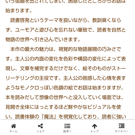
いう宿題を出されてしまい、困惑したところからお話は
始まります。
読書啓発というテーマを扱いながら、教訓臭くなら
ず、ユーモアと遊び心を忘れない筆致で、読者を自然と
物語の世界へ引き込んでいきます。
本作の最大の魅力は、視覚的な物語展開の巧みさで
す。主人公の内面の変化を色彩や構図の変化によって表
現し、文章を補完するだけでなく、絵そのものがストー
リーテリングの主役です。主人公の困惑した心情を表す
ようなモノクロっぽい色調の絵でお話は始まりますが、
本を読みだして想像の世界へと没入していく場面では、
見開き全体にはっとするほど鮮やかなビジュアルを使
い、読書体験の「魔法」を視覚化しており、読者に強い
印象を与えます。
ホーム
シェア
目次へ
トップ
サイドバー