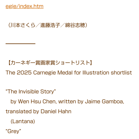
egie/index.htm
（川本さくら／進藤浩子／綿谷志穂）
━━━━━━
【カーネギー賞画家賞ショートリスト】
The 2025 Carnegie Medal for Illustration shortlist
“The Invisible Story”
by Wen Hsu Chen, written by Jaime Gamboa,
translated by Daniel Hahn
(Lantana)
“Grey”