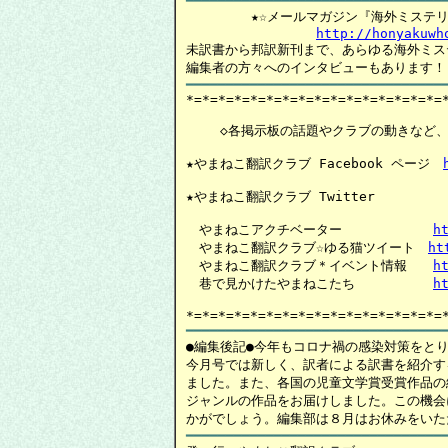
　　　　　★☆メールマガジン『海外ミステリ通
http://honyakuwh
未訳書から邦訳新刊まで、あらゆる海外ミス
*=*=*=*=*=*=*=*=*=*=*=*=*=*=*=*=*
　　 ◇各掲示板の話題やクラブの動きなど、H
★やまねこ翻訳クラブ Facebook ページ　
★やまねこ翻訳クラブ Twitter

　やまねこアクチベーター　　　　　　　
h
　やまねこ翻訳クラブ☆ゆる猫ツイート　
ht
　やまねこ翻訳クラブ＊イベント情報　　
h
　巷で見かけたやまねこたち　　　　　　
h
●編集後記●今年もコロナ禍の感染対策をとり
今月号では新しく、訳者による訳書を紹介す
ました。また、各国の児童文学賞受賞作品の
ジャンルの作品をお届けしました。この機会