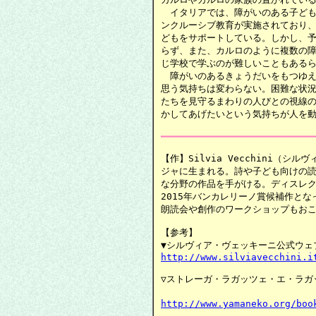
　イタリアでは、障がいのある子ども
ンクルーシブ教育が実施されており、
どもをサポートしている。しかし、予
らず、また、カルロのように複数の障
じ学校で学ぶのが難しいこともあるら
　障がいのあるきょうだいをもつゆえ
思う気持ちは変わらない。困難な状況
たちを見守るまわりの人びとの視線の
かしてあげたいという気持ちが人を動
━━━━━━━━━━━━━━━━━━━━━━━━━━━
【作】Silvia Vecchini（シ
ジャに生まれる。詩や子ども向けの読
な分野の作品を手がける。ディスレクシアの
2015年バンカレリーノ賞候補作とな
朗読会や創作のワークショップもおこ
【参考】

http://www.silviavecchini.i
▽ストレーガ・ラガッツェ・エ・ラガ
http://www.yamaneko.org/boo