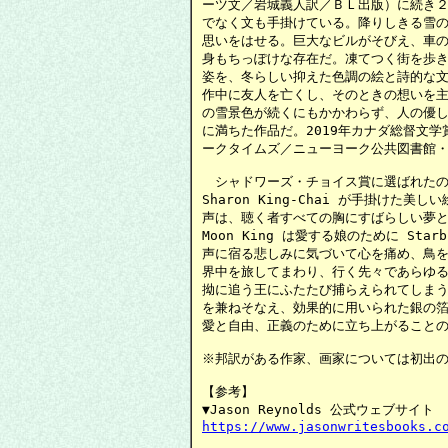
ーツ文／岩城義人訳／ＢＬ出版）に続き２
でなく文も手掛けている。降りしきる雪の
思いをはせる。巨大なビルがそびえ、車の
身もちっぽけな存在だ。凍てつく街を歩き
姿を、冬らしい抑えた色調の絵と詩的な文
作中に友人を亡くし、そのときの想いを主
の雪景色が続くにもかかわらず、人の優し
に満ちた作品だ。2019年カナダ総督文学
ークタイムズ／ニューヨーク公共図書館・
　シャドワーズ・チョイス賞に選ばれたの
Sharon King-Chai が手掛けた美しい絵
声は、聴く者すべての胸にすばらしい夢と喜
Moon King は愛する娘のために Sta
声に宿る悲しみに気づいて心を痛め、鳥を
界中を旅してまわり、行く先々であらゆる生き
拗に追う王にふたたび捕らえられてしまう
を兼ねそなえ、効果的に用いられた銀の箔
愛と自由、正義のために立ち上がることの
※邦訳がある作家、画家については初出の
【参考】

https://www.jasonwritesbooks.c