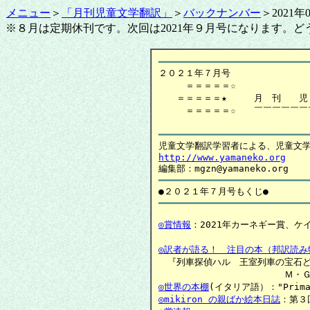
メニュー
＞
「月刊児童文学翻訳」
＞
バックナンバー
＞202
※８月は定期休刊です。次回は2021年９月号になります。ど
━━━━━━━━━━━━━━━━━━━━━━━━━━━

２０２１年７月号

　　　＝＝＝＝＝☆　　　　　　　　
　　＝＝＝＝＝★　　　月　刊　　児
　　　＝＝＝＝＝☆　　￣￣￣￣￣￣
━━━━━━━━━━━━━━━━━━━━━━━━━━━
http://www.yamaneko.org
━━━━━━━━━━━━━━━━━━━━━━━━━━━
◎賞情報
：2021年カーネギー賞、ケ
◎訳者が語る！　注目の本（邦訳読み
　『列車探偵ハル　王室列車の宝石ど
◎世界の本棚
◎mikiron の親ばか絵本日誌