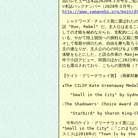
品のレビューは本誌2020年３月号をご覧
http://www.yamaneko.org/mgzn/d
　シャドワーズ・チョイス賞に選ばれたの
説 "Run, Rebel" だ。主人公は走る
しての才能を秘めながらも、支配的にふる
いる。やがて陸上競技への挑戦も父親に禁じ
そして母親や姉のため、自由を勝ち取ろう
文の連なりが、主人公の心の叫びをより際
体験をもとにした」と語る作者の Manje
作で小説デビュー。同賞のほかに2021年
にも選出されており、こちらの賞情報（７
【ケイト・グリーナウェイ賞】（画家対象
★The CILIP Kate Greenaway Medal
　　"Small in the City" by Sydne
☆The Shadowers' Choice Award 20
　　"Starbird" by Sharon King-Ch
　今年のケイト・グリーナウェイ賞には、Sy
"Small in the City"（『こ
スミスは2018年の "Town Is by 