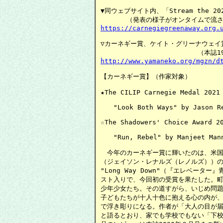
▼同ウェブサイト内、「Stream the 2021
https://carnegiegreenaway.org.
▽カーネギー賞、ケイト・グリーナウェイ賞
http://www.yamaneko.org/mgzn/d
【カーネギー賞】（作家対象）

★The CILIP Carnegie Medal 2021 
　　"Look Both Ways" by Jason Re
☆The Shadowers' Choice Award 20
　　"Run, Rebel" by Manjeet Mann
　今年のカーネギー賞に輝いたのは、米国のアフ
（ジェイソン・レナルズ（レノルズ））の連作短編
"Long Way Down"（『エレベータ
スト入りで、今回初の受賞を果たした。町
少年少女たち。その道すがら、いじめ問題
子どもたちが十人十色に抱える心の内が、
で浮き彫りになる。作者が「大人の目が届
と語るとおり、家でも学校でもない「下校