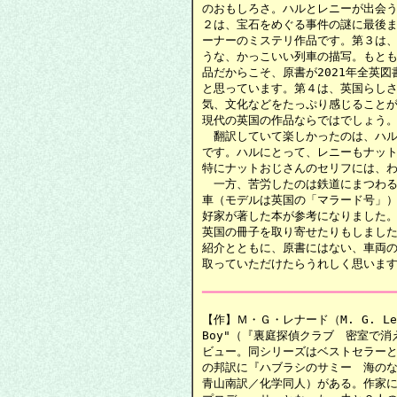
のおもしろさ。ハルとレニーが出会う
２は、宝石をめぐる事件の謎に最後ま
ーナーのミステリ作品です。第３は、
うな、かっこいい列車の描写。もとも
品だからこそ、原書が2021年全英図
と思っています。第４は、英国らしさ
気、文化などをたっぷり感じることが
現代の英国の作品ならではでしょう。
　翻訳していて楽しかったのは、ハル
です。ハルにとって、レニーもナット
特にナットおじさんのセリフには、わ
　一方、苦労したのは鉄道にまつわる
車（モデルは英国の「マラード号」）
好家が著した本が参考になりました。
英国の冊子を取り寄せたりもしました
紹介とともに、原書にはない、車両の
取っていただけたらうれしく思います
━━━━━━━━━━━━━━━━━━━━━━━━━━━
【作】Ｍ・Ｇ・レナード（M. G. Leo
Boy"（『裏庭探偵クラブ　密室で消え
ビュー。同シリーズはベストセラーと
の邦訳に『ハブラシのサミー　海のな
青山南訳／化学同人）がある。作家に