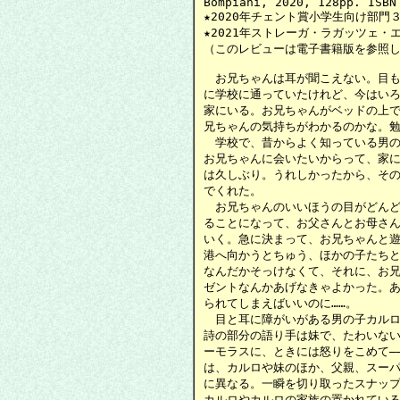
Bompiani, 2020, 128pp. ISBN 
★2020年チェント賞小学生向け部門３
★2021年ストレーガ・ラガッツェ・
（このレビューは電子書籍版を参照し
　お兄ちゃんは耳が聞こえない。目も
に学校に通っていたけれど、今はいろ
家にいる。お兄ちゃんがベッドの上で
兄ちゃんの気持ちがわかるのかな。勉
　学校で、昔からよく知っている男の
お兄ちゃんに会いたいからって、家に
は久しぶり。うれしかったから、その
でくれた。

　お兄ちゃんのいいほうの目がどんど
ることになって、お父さんとお母さん
いく。急に決まって、お兄ちゃんと遊
港へ向かうとちゅう、ほかの子たちと
なんだかそっけなくて、それに、お兄
ゼントなんかあげなきゃよかった。あ
られてしまえばいいのに……。

　目と耳に障がいがある男の子カルロ
詩の部分の語り手は妹で、たわいない
ーモラスに、ときには怒りをこめて―
は、カルロや妹のほか、父親、スーパ
に異なる。一瞬を切り取ったスナップ
カルロやカルロの家族の置かれている