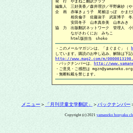
発　行　やまねこ翻訳クラブ

編集人　三好美香／森井理沙／平野麻紗（や
企　画　赤塚きょう子　尾被ほっぽ　かまだ
　　　　相良倫子　佐藤淑子　武富博子　冬
　　　　安田冬子　山本真奈美　山本みき

協　力　出版翻訳ネットワーク　管理人　小野
　　　　ながさわくにお　みちこ

・このメールマガジンは、「まぐまぐ」（ 
http://www.mag2.com/m/0000013198

・バックナンバーは、
http://www.yaman
・ご意見・ご感想は mgzn@yamaneko.
━━━━━━━━━━━━━━━━━━━━━━━━━━━━━━━━
メニュー
＞
「月刊児童文学翻訳」
＞
バックナンバー
Copyright (c) 2021
yamaneko honyaku cl