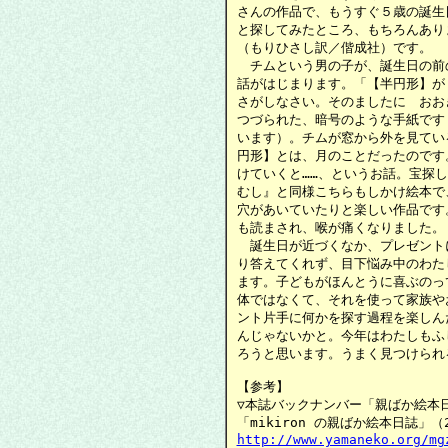
さんの作品で、もうすぐ５歳の誕生
と探してみたところ、もちろんあり
（もりひさし訳／偕成社）です。

　チムという男の子が、誕生日の前
話がはじまります。「【半円形】が
さがしなさい。そのましたに　おお
つづられた、暗号のような手紙です
います）。チムが窓から外を見てい
円形】とは、月のことだったのです
けていくと……、というお話。宝探し
むし』と同様こちらもしかけ絵本で
穴があいていたりと楽しい作品です
も読まされ、喉が痛くなりました。

　誕生日が近づくなか、プレゼント
り答えてくれず、目下悩み中のわた
ます。子どもがほんとうに喜ぶのっ
体ではなくて、それを使って家族や
ント片手に何かを探す過程を楽しん
んじゃないかと。今年はわたしもふ
ろうと思います。うまく見つけられる
【参考】

▽本誌バックナンバー「親ばか絵本日
http://www.yamaneko.org/mg