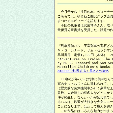
　今月号から「注目の本」のコーナー
こちらでは、やまねこ翻訳クラブ会員
まつわるエピソードを語ります。

　今回の執筆者は武富博子さん。取り
最優秀児童書賞を受賞した、話題の作
━━━━━━━━━━━━━━━━━━━━━━━━━━━
『列車探偵ハル　王室列車の宝石どろ
Ｍ・Ｇ・レナード、サム・セッジマン
早川書房　定価1,300円（本体）　2020.
"Adventures on Trains: The H
by M. G. Leonard and Sam Sed
Amazonで検索する：書名と作者名
　11歳の少年ハルは列車に興味なん
家のナットおじさんに連れられて、し
は歴史的な蒸気機関車が引く豪華な王
貴族、大金持ちの有名人などとにかく
件が発生し、なんとハルが疑われてし
るハルは、鉄道が大好きな少女レニー
ことになります。はたして犯人を突き
　この作品にはいろんな魅力がつまっ