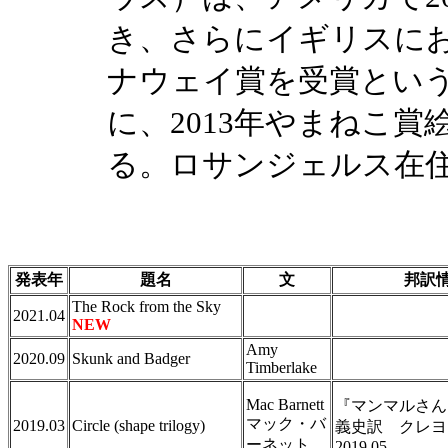
き、さらにイギリスにお
ナウェイ賞を受賞とい
に、2013年やまねこ
る。ロサンジェルス在住
発表年
題名
文
邦訳
The Rock from the Sky
2021.04
NEW
Amy
2020.09
Skunk and Badger
Timberlake
Mac Barnett
『マンマルさん
マック・バ
2019.03
Circle (shape trilogy)
義史訳 クレ
ーネット
2019.05