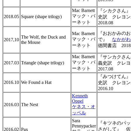
Mac Barnett
『シカクさん』
マック・バ
2018.05
Square (shape trilogy)
史訳 クレヨ
ーネット
2018.08
『おおかみのお
Mac Barnett
The Wolf, the Duck and
マック・バ
で』
なかがわ
2017,10
the Mouse
ーネット
徳間書店 2018.
Mac Barnett
『サンカクさん
マック・バ
2017.03
Triangle (shape trilogy)
義史訳 クレ
ーネット
2017.08
『みつけてん』
2016.10
We Found a Hat
史訳 クレヨ
2016.10
Kenneth
Oppel
2016.03
The Nest
ケネス・オ
ッペル
Sara
『キツネのパッ
Pennypacker
さがして』 佐
2016.02
Pax