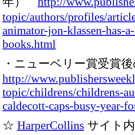
年）
http://www.publish
topic/authors/profiles/arti
animator-jon-klassen-has-a-s
books.html
・ニューベリー賞受賞後
http://www.publishersweek
topic/childrens/childrens-a
caldecott-caps-busy-year-fo
☆
HarperCollins
サイト