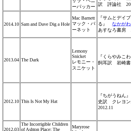
サラ・ペニ
訳 評論社 201
ーパッカー
『サムとデイブ
Mac Barnett
マック・バ
る』
なかがわ
2014.10
Sam and Dave Dig a Hole
ーネット
あすなろ書房 20
Lemony
Snicket
『くらやみこわ
2013.04
The Dark
レモニー・
飼耳訳 岩崎書店 
スニケット
『ちがうねん』
2012.10
This Is Not My Hat
史訳 クレヨ
2012.11
The Incorrigible Children
Maryrose
2012.03
of Ashton Place: The