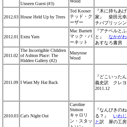
Wood
Unseen Guest (#3)
Ted Kooser
『木に持ちあげ
テッド・ク
2012.03
House Held Up by Trees
家』 柴田元幸
ーザー
チバプリッシング 
Mac Barnett
『アナベルとふ
マック・バ
2012.01
Extra Yarn
と』
なかがわ
ーネット
あすなろ書房 20
The Incorrigible Children
Maryrose
2011.02
of Ashton Place: The
Wood
Hidden Gallery (#2)
『どこいったん
2011.09
I Want My Hat Back
義史訳 クレ
2011.12
Caroline
Stutson
『なんびきのね
キャロリ
2010.03
Cat's Night Out
る？』
いわじ
ン・スタッ
と
訳 犀の工房 2
トソン